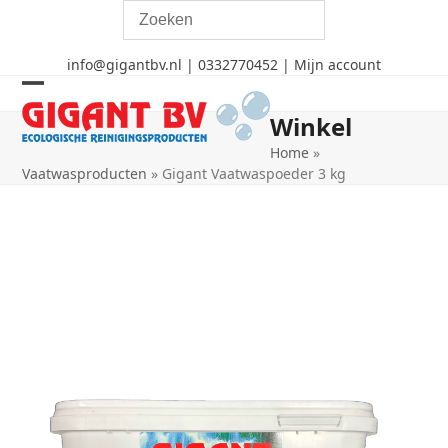
Skip
to
content
info@gigantbv.nl
|
0332770452 |
Mijn account
Open
Close
Winkel
mobile
mobile
Home
»
menu
menu
Vaatwasproducten
»
Gigant Vaatwaspoeder 3 kg