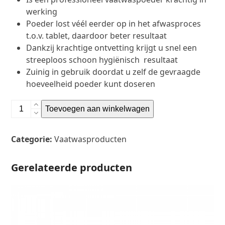
werking
Poeder lost véél eerder op in het afwasproces
t.o.v. tablet, daardoor beter resultaat
Dankzij krachtige ontvetting krijgt u snel een
streeploos schoon hygiënisch resultaat
Zuinig in gebruik doordat u zelf de gevraagde
hoeveelheid poeder kunt doseren
Gigant
Toevoegen aan winkelwagen
Vaatwaspoeder
3
Categorie:
Vaatwasproducten
kg
aantal
Gerelateerde producten